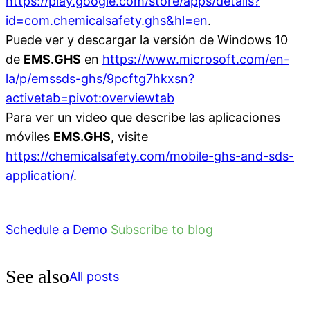
https://play.google.com/store/apps/details?
id=com.chemicalsafety.ghs&hl=en
.
Puede ver y descargar la versión de Windows 10
de
EMS.GHS
en
https://www.microsoft.com/en-
la/p/emssds-ghs/9pcftg7hkxsn?
activetab=pivot:overviewtab
Para ver un video que describe las aplicaciones
móviles
EMS.GHS
, visite
https://chemicalsafety.com/mobile-ghs-and-sds-
application/
.
Schedule a Demo
Subscribe to blog
See also
All posts