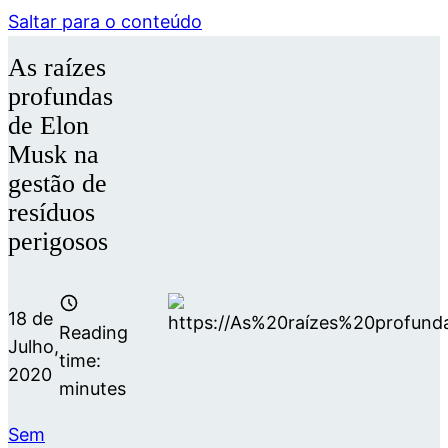
Saltar para o conteúdo
As raízes
profundas
de Elon
Musk na
gestão de
resíduos
perigosos
18 de
Reading
Julho,
time:
2020
minutes
Sem