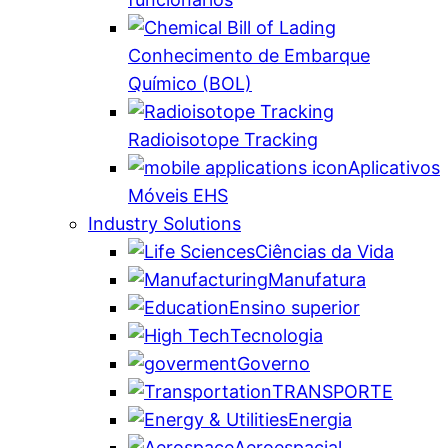
Conhecimento de Embarque
Químico (BOL)
Radioisotope Tracking
Aplicativos
Móveis EHS
Industry Solutions
Ciências da Vida
Manufatura
Ensino superior
Tecnologia
Governo
TRANSPORTE
Energia
Aeroespacial