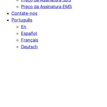
Preço da Assinatura EMS
Contate-nos
Português
En
Español
Français
Deutsch