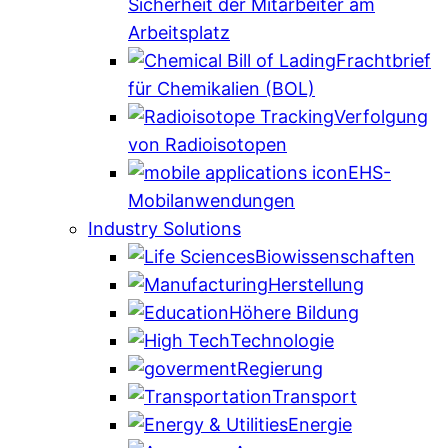
Sicherheit der Mitarbeiter am
Arbeitsplatz
Frachtbrief
für Chemikalien (BOL)
Verfolgung
von Radioisotopen
EHS-
Mobilanwendungen
Industry Solutions
Biowissenschaften
Herstellung
Höhere Bildung
Technologie
Regierung
Transport
Energie